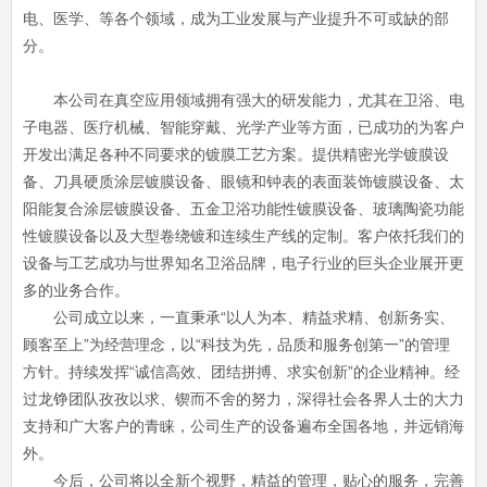
电、医学、等各个领域，成为工业发展与产业提升不可或缺的部
分。
本公司在真空应用领域拥有强大的研发能力，尤其在卫浴、电
子电器、医疗机械、智能穿戴、光学产业等方面，已成功的为客户
开发出满足各种不同要求的镀膜工艺方案。提供精密光学镀膜设
备、刀具硬质涂层镀膜设备、眼镜和钟表的表面装饰镀膜设备、太
阳能复合涂层镀膜设备、五金卫浴功能性镀膜设备、玻璃陶瓷功能
性镀膜设备以及大型卷绕镀和连续生产线的定制。客户依托我们的
设备与工艺成功与世界知名卫浴品牌，电子行业的巨头企业展开更
多的业务合作。
公司成立以来，一直秉承“以人为本、精益求精、创新务实、
顾客至上”为经营理念，以“科技为先，品质和服务创第一”的管理
方针。持续发挥“诚信高效、团结拼搏、求实创新”的企业精神。经
过龙铮团队孜孜以求、锲而不舍的努力，深得社会各界人士的大力
支持和广大客户的青睐，公司生产的设备遍布全国各地，并远销海
外。
今后，公司将以全新个视野，精益的管理，贴心的服务，完善