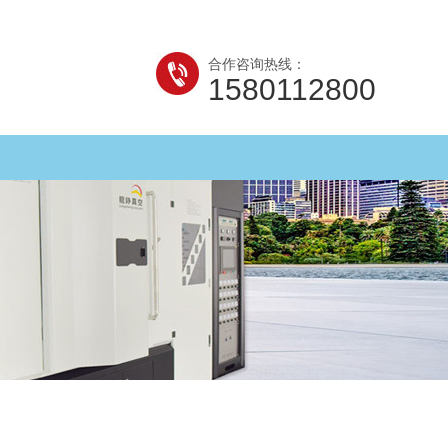
合作咨询热线：
1580112800