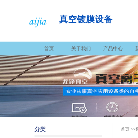
真空镀膜设备
首页
关于我们
产品中心
分类
首页 >>