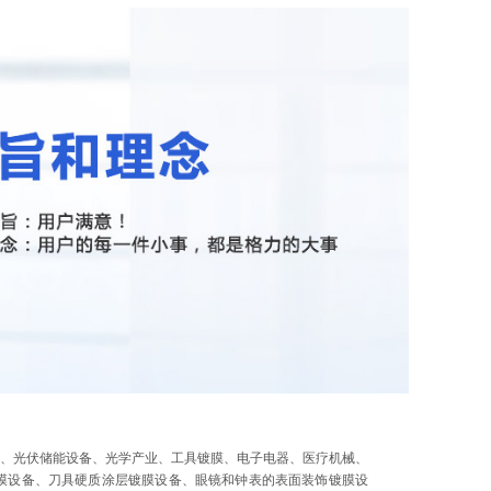
备、光伏储能设备、光学产业、工具镀膜、电子电器、医疗机械、
膜设备、刀具硬质涂层镀膜设备、眼镜和钟表的表面装饰镀膜设