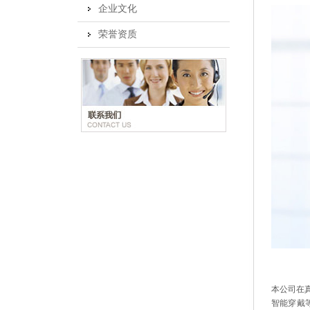
企业文化
荣誉资质
本公司在
智能穿戴